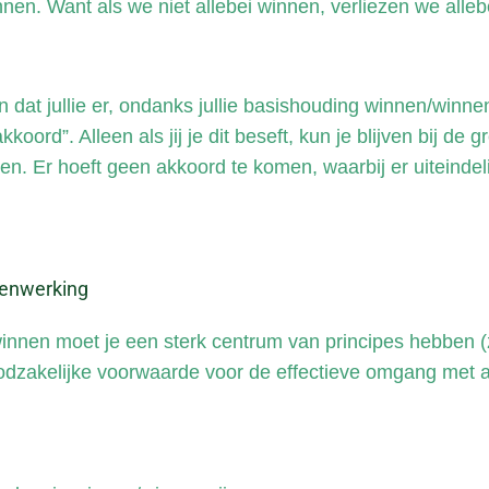
n. Want als we niet allebei winnen, verliezen we allebe
 dat jullie er, ondanks jullie basishouding winnen/winnen
oord”. Alleen als jij je dit beseft, kun je blijven bij d
jven. Er hoeft geen akkoord te komen, waarbij er uiteind
nnen moet je een sterk centrum van principes hebben (z
oodzakelijke voorwaarde voor de effectieve omgang met a