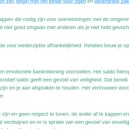
,
ef zijn
begin met het einde voor ogen
en
belangrijke za
ppen die nodig zijn voor overwinningen met de omgeving.
t niet goed omgaan met anderen als je niet hebt gevocht
 voor wederzijdse afhankelijkheid. Relaties bouw je op v
en emotionele bankrekening voorstellen. Het saldo hier
sitief saldo geeft een gevoel van veiligheid. Dat bereik j
 zijn en je aan afspraken te houden. Het vertrouwen word
r.
e zijn en geen respect te tonen, de ander af te kappen en
al verdwijnen en er is sprake van een gevoel van onveili