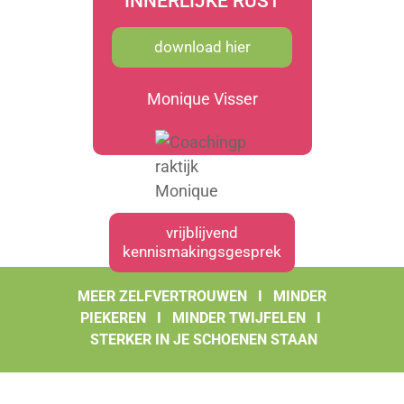
INNERLIJKE RUST
download hier
Monique Visser
vrijblijvend
kennismakingsgesprek
MEER ZELFVERTROUWEN I MINDER
PIEKEREN I MINDER TWIJFELEN
I
STERKER IN JE SCHOENEN STAAN