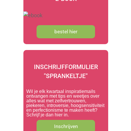
bestel hier
INSCHRIJFFORMULIER
"SPRANKELTJE"
Wil je elk kwartaal inspiratiemails
ontvangen met tips en weetjes over
alles wat met zelfvertrouwen,
piekeren, introversie, hoogsensitiviteit
en perfectionisme te maken heeft?
Schrijf je dan hier in.
Inschrijven